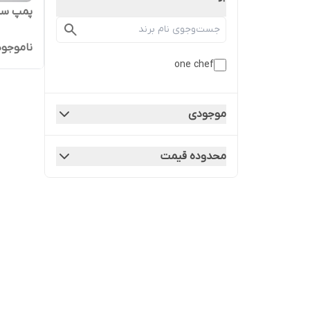
پمپ سس
ناموجود
one chef
موجودی
محدوده قیمت