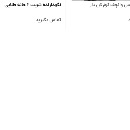
 وانچف گرم کن دار
نگهدارنده شربت 2 خانه طلایی
تماس بگیرید