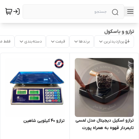
ترازو و باسکول
پربازدیدترین
برندها
قیمت
دسته‌بندی
فقط م
ترازو اسکیل دیجیتال مدل لمسی
ترازو 40 کیلویی شاهین
تایمردار قهوه به همراه پورت
USB شارژی