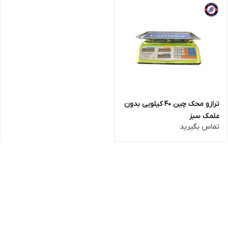
ترازو محک چین 40 کیلویی بدون
علمک سبز
تماس بگیرید