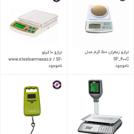
ترازو زعفران 500 گرم مدل
ترازو 10 کیلو
SF_400C
www.steelsarmasaz.ir / SF-
ناموجود
ناموجود
400A