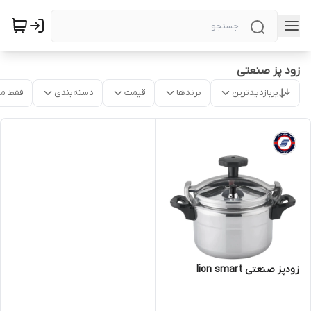
زود پز صنعتی
پربازدیدترین
برندها
قیمت
دسته‌بندی
فقط م
زودپز صنعتی lion smart