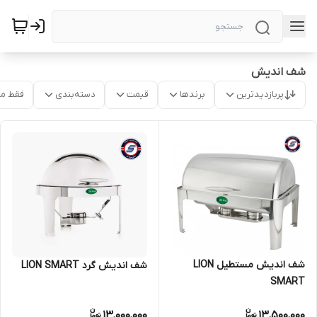
شف اندیش
پربازدیدترین
برندها
قیمت
دسته‌بندی
فقط م
شف اندیش مستطیل LION
شف اندیش گرد LION SMART
SMART
13,000,000
13,500,000