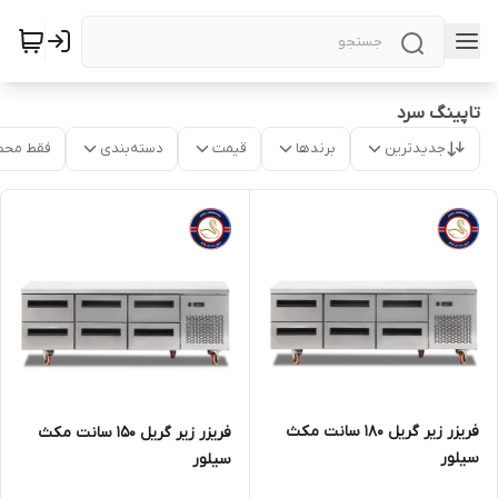
تاپینگ سرد
جدیدترین
برندها
قیمت
دسته‌بندی
فقط محص
فریزر زیر گریل 180 سانت مکث
فریزر زیر گریل 150 سانت مکث
سیلور
سیلور