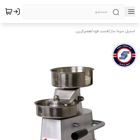
استیل سرما ساز
/
فست فود
/
همبرگرزن