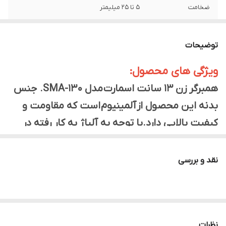
ضخامت
5 تا 25 میلیمتر
جنس بدنه
آلومینیوم
توضیحات
ویژگی های محصول:
همبرگر زن 13 سانت اسمارت مدل SMA-130. جنس
بدنه این محصول از آلمینیوم است که مقاومت و
کیفیت بالایی دارد.با توجه به آلیاژ به کار رفته در
این محصول به راحتی قابل شستشو است. جنس
فنر این محصول از آلومینیوم میباشد که مقاومت
نقد و بررسی
بسیار بالایی دارد. دسته این محصول از
جنس استیل میباشد که میتواند فشار دستان شمارا
به راحتی تحمل کند. جنس این محصول به گونه ای
نظرات