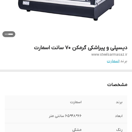
دیسپلی و پیراشکی گرمکن 70 سانت اسمارت
www.steelsarmasaz.ir
برند:
اسمارت
مشخصات
برند
اسمارت
ابعاد
66*48*65 سانتی متر
رنگ
مشکی