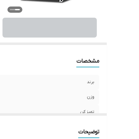
آل
نو
م
اق
مشخصات
برند
وزن
تمیز کن
آلارم پر شدن مخزن
توضیحات