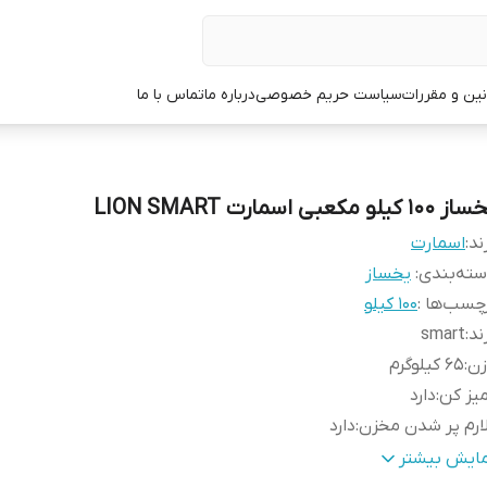
نین و مقررات
سیاست حریم خصوصی
درباره ما
تماس با ما
100 کیلو مکعبی اسمارت LION SMART
ند:
اسمارت
ته‌بندی
:
یخساز
چسب‌ها :
100 کیلو
ند
:
smart
زن
:
65 کیلوگرم
یز کن
:
دارد
ارم پر شدن مخزن
:
دارد
نس بدنه
:
استیل و abs
مایش بیشتر