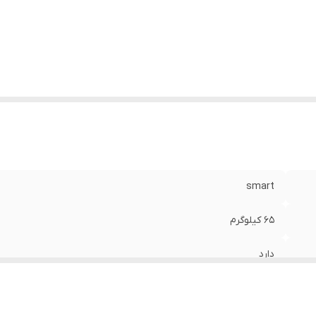
ارم خالی ماندن
:
دارد
ع پر کردن مخزن
:
اتومات قابل اتصال به آب شهری
صارف
:
انواع رستوران، کافی شاپ، تالار، سالن های ورزشی و تفریحی
لام همراه
:
قطعات یدکی مورد نیاز به تعداد 2 بسته از هر کدام
smart
65 کیلوگرم
دارد
دارد