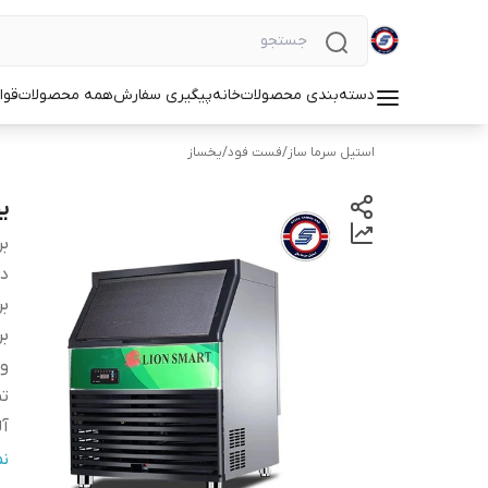
دسته‌بندی محصولات
خانه
پیگیری سفارش
همه محصولات
قوا
استیل سرما ساز
/
فست فود
/
یخساز
یخساز 
بر
دس
بر
بر
و
تم
آل
ج
ن