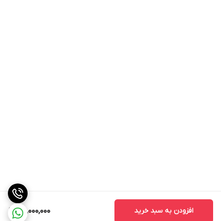
نیز وجود دارد این فن به شما این امکان را می
دهد تا در تاستفاده طولانی مدت از این
دستگاه به موتور دستگاه در صورت داغ شدن
فشار وارد نشود و به همین خاطر به یک فن
دیگر نیز علاوه بر فن اصلی روی دستگاه قرار
داده شده تا خنک شدن شربت بیشتر و با
سرعت تر انجام شود و عمر موتور دستگاه
شربت سرد کن طولانی تر شود.
وزن شربت سرد کن 1 مخزنهSMART به طور
خالص حدود 28 کیلوگرم و همچنین با بسته
بندی پالت می باشد. توجه داشته باشید که
بسته بندی این محصول فوق العاده به
افزودن به سبد خرید
65,000,000