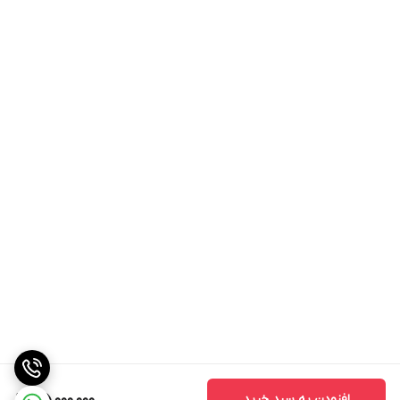
گیری بزرگ ترین سینی ساندویچی یعنی
سایز 33 در 50 سانتی متری با ارتفاع
86 سانتی متری برای قرار گیری راحت تر
روی پیشخوان و دسترسی آسان کاربر
به هر طبقه می باشد.
این دستگاه گرمکن سیب زمینی 150
سانتی متری استیل اسمارت بخاطر
وارداتی بودن دیگر قادر به سفارشی
سازی نخواهیم بود و مناسب ترین
سایز ها که برای هر فست فودی لازم
است
افزودن به سبد خرید