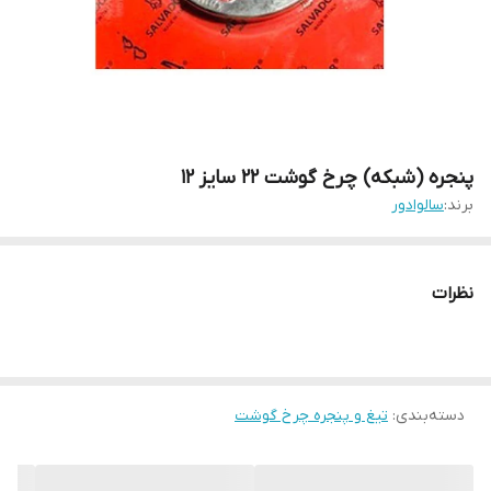
پنجره (شبکه) چرخ گوشت 22 سایز 12
برند:
سالوادور
نظرات
دسته‌بندی
:
تیغ و پنجره چرخ گوشت