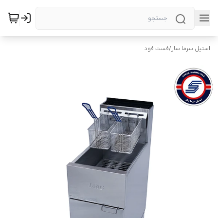
استیل سرما ساز
/
فست فود