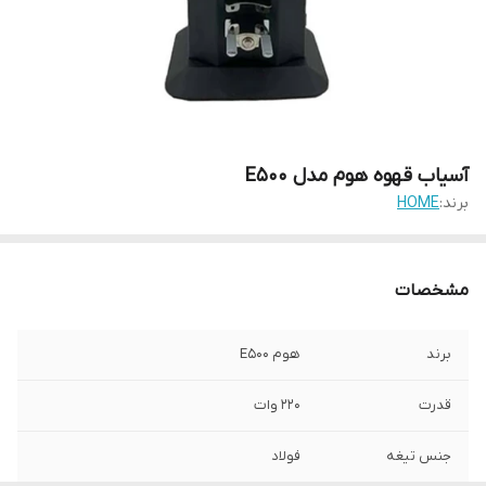
آسیاب قهوه هوم مدل E500
برند:
HOME
مشخصات
برند
هوم E500
قدرت
220 وات
جنس تیغه
فولاد