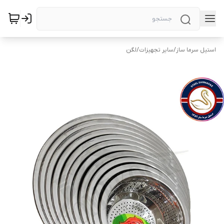
استیل سرما ساز
/
سایر تجهیزات
/
لگن