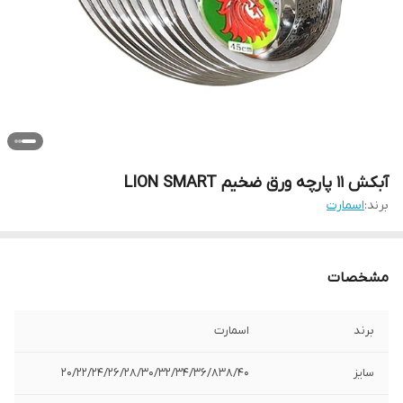
آبکش 11 پارچه ورق ضخیم LION SMART
برند:
اسمارت
مشخصات
برند
اسمارت
سایز
20/22/24/26/28/30/32/34/36/838/40