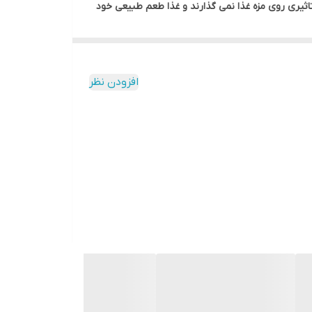
اثیری روی مزه غذا نمی گذارند و غذا طعم طبیعی خود
بایی و در دسترس بودن ظروف پخت استیل را ترجیح
افزودن نظر
ها هیچ بو، لکه و تغییر رنگی ایجاد نمی شود.
استیل سالها ظاهر اولیه خود را حفظ می کنند. به همین
دارند.و در نهایت هم ظاهر براق و آینه مانند استیل،