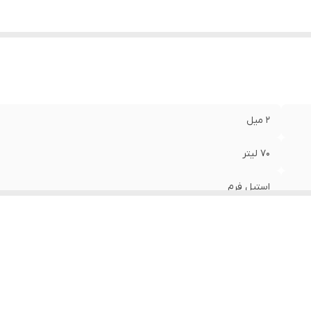
2 میل
70 لیتر
استیل فرم
قطر 56 ارتفاع 28 سانت