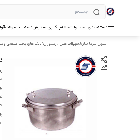
دسته‌بندی محصولات
خانه
پیگیری سفارش
همه محصولات
قوا
استیل سرما ساز
/
تجهیزات هتل ، رستوران
/
دیگ های پخت صنعتی وسن
د
بر
دس
بر
ض
ح
بر
اب