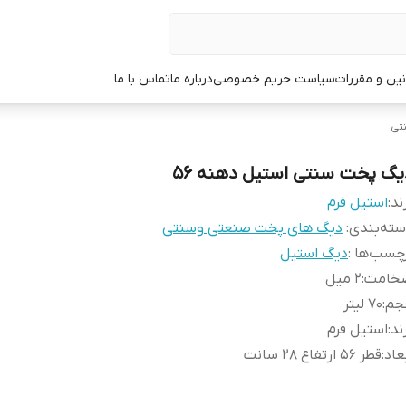
نین و مقررات
سیاست حریم خصوصی
درباره ما
تماس با ما
تی
یگ پخت سنتی استیل دهنه 56
ند:
استیل فرم
ته‌بندی
:
دیگ های پخت صنعتی وسنتی
چسب‌ها :
دیگ استیل
خامت
:
2 میل
جم
:
70 لیتر
ند
:
استیل فرم
عاد
:
قطر 56 ارتفاع 28 سانت