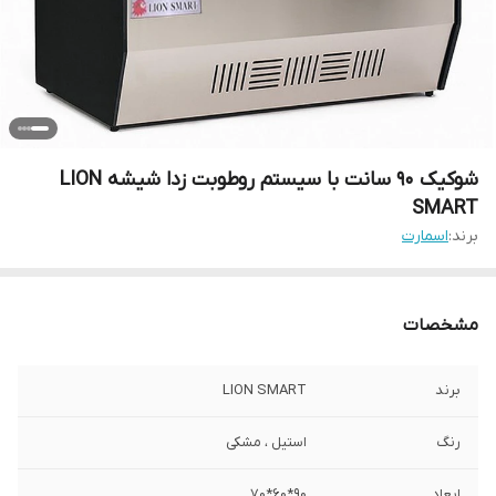
شوکیک 90 سانت با سیستم روطوبت زدا شیشه LION
SMART
برند:
اسمارت
مشخصات
برند
LION SMART
رنگ
استیل ، مشکی
ابعاد
90*60*70