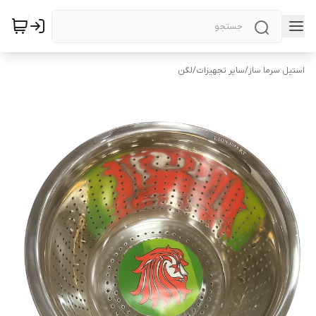
استیل سرما ساز
/
سایر تجهیزات
/
لگن