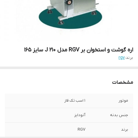
اره گوشت و استخوان بر RGV مدل J 210 سایز 165
برند:
rgv
مشخصات
موتور
1 اسب تک فاز
جنس بدنه
آنودایز
برند
RGV