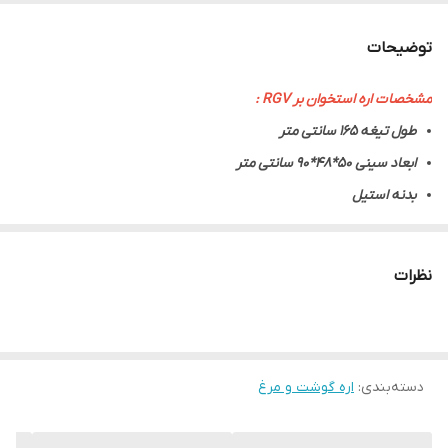
توضیحات
مشخصات اره استخوان بر RGV :
طول تیغه 165 سانتی متر
ابعاد سینی 50*48*90 سانتی متر
بدنه استیل
نظرات
دسته‌بندی
:
اره گوشت و مرغ