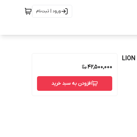
ورود | ثبت‌نام
وان پرسی وارداتی ( رویه وان بدون پایه) 150 سانت 1 میل LION
42,500,000
افزودن به سبد خرید