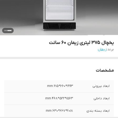
یخچال ۳۷۵ لیتری زیمان 60 سانت
برند:
زیمان
مشخصات
ابعاد بیرونی
1993*660*615 mm
ابعاد داخلی
1563*522*468 mm
ابعاد بسته بندی
2018*667*630 mm