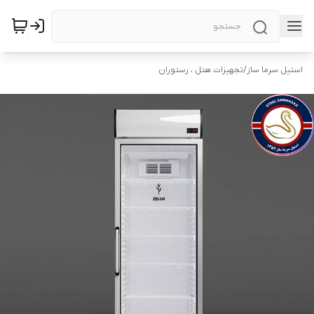
استیل سرما ساز
/
تجهیزات هتل ، رستوران