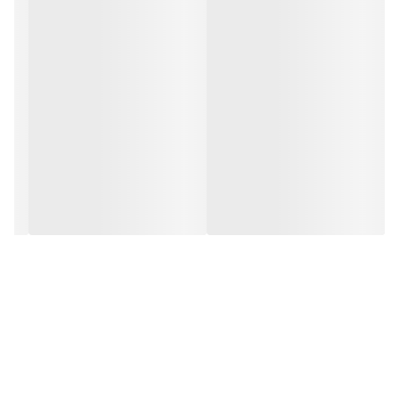
قدرت خواهد بود که معادل 0.24 اسب بخار است. این دستگاه 7.5 کیلویی
بدنه ای مقاوم در برابر ضربه دارد و مخزن دستگاه قابل شستشو است. سبزی
خرد کن سبزیران 1 کیلویی مدل 205 خزر به همراه 1 سال ضمانت عرضه شده
است و در بسته بندی اش یک آچار آلن و یک سنگ تیز کن دستی و یک کاردک
تخلیه محتویات مخزن به عنوان اقلام اضافی وجود دارد.