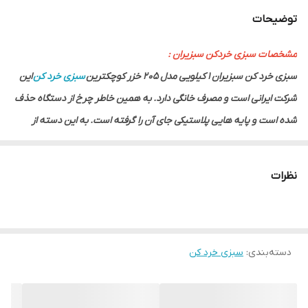
توضیحات
برند
سبزیران
مشخصات سبزی خردکن سبزیران :
ابعاد
قطر 22 سانت
سبزی خرد کن سبزیران 1 کیلویی مدل 205 خزر کوچکترین
سبزی خرد کن
این
شرکت ایرانی است و مصرف خانگی دارد. به همین خاطر چرخ از دستگاه حذف
شده است و پایه هایی پلاستیکی جای آن را گرفته است. به این دسته از
سبزی خرد کن ها به دلیل ساختار ظاهری شان، سطلی هم گفته می شود.
سبزی خرد کن 205 خزر از مخزنی ساخته شده از استیل ضدزنگ تهیه شده که
نظرات
20 سانتیمتر ارتفاع دارد و قطر دهانه آن 22 سانتیمتر عنوان شده است. آلیاژ
استیل برای دستگاه هایی که با مواد مصرفی و خوراکی سر و کار دارند، به دلیل
خاصیت اندک در چسبندگی و صیقلی بودن، بهترین آلیاژ محسوب می شود و
دسته‌بندی
:
سبزی خرد کن
با وجود آن موارد بهداشتی احتیاطی رعایت می شود. علاوه بر مخزن، جنس
تیغه نیز فولادی است تا استحکام تیغه سبب عمر مفید طولانی آن باشد.
موتور این مدل از
سبزی خرد کن سبزیران
خارجی است و قادر به تولید 180 وات