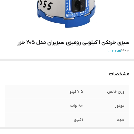
سبزی خردکن 1 کیلویی رومیزی سبزیران مدل 205 خزر
برند:
سبزیران
مشخصات
وزن خالص
7.5 کیلو
موتور
180 وات
حجم
1 کیلو
جنس بدنه
استیل