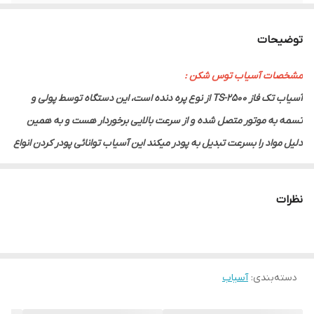
تولید در ساعت
40 تا 70 کیلو
توضیحات
برند
توس شکن
مشخصات آسیاب توس شکن :
آسیاب تک فاز TS-2500 از نوع پره دنده است، این دستگاه توسط پولی و
تسمه به موتور متصل شده و از سرعت بالایی برخوردار هست و به همین
دلیل مواد را بسرعت تبدیل به پودر میکند این آسیاب توانائی پودر کردن انواع
مواد و ادویه جات را دارا می باشد .
موتور آسیاب پره دنده TS-2500دارای تسمه میباشد که این قدرت بیشتر
نظرات
دستگاه را نسبت به دستگاه های سال های قبل میرساند .
آسیاب پره دنده TS-2500در نوع خود زیبا ، قوی و محکم است ؛ طراحی بدنه
آن بگونه ای است تا حداقل فضای ممکن را اشغال کند . پره دستگاه آسیاب
دسته‌بندی
:
آسیاب
پره دنده TS-2500با سرعت 4500 دور در دقیقه میچرخد که در زمان ورود مواد
به دستگاه پس از برخورد با پره با دنده های روی سقف دستگاه درگیر شده و