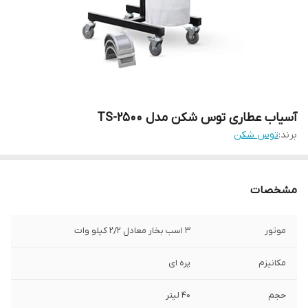
آسیاب عطاری توس شکن مدل TS-2500
برند:
توس شکن
مشخصات
موتور
3 اسب بخار معادل 2/2 کیلو وات
مکانیزم
پره ای
حجم
40 لیتر