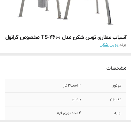
آسیاب عطاری توس شکن مدل TS-4600 مخصوص گرانول
برند:
توس شکن
مشخصات
موتور
3 اسب3 فاز
مکانیزم
پره ای
لوازم
4 عدد توری فرم
برند
توس شکن مدل فیتیز میل