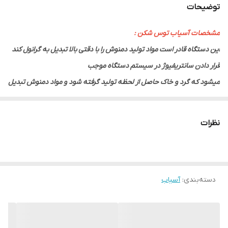
توضیحات
مشخصات آسیاب توس شکن :
این دستگاه قادر است مواد تولید دمنوش را با دقتی بالا تبدیل به گرانول کند
قرار دادن سانتریفیوژ در سیستم دستگاه موجب
میشود که گرد و خاک حاصل از لحظه تولید گرفته شود و مواد دمنوش تبدیل
به پودر نشوند همچنین با قرار دادن توری
با سایز های مختلف شما میتوانید محصولات خود را با هر سایزی که دلخواه و
نظرات
مورد پسند شماست تولید کنید.
دستگاه دارای اینورتر میباشد و شما میتوانید دور دستگاه را متناسب با نوع و
میزان سختی محصول خود تنظیم کنید.
دسته‌بندی
:
آسیاب
این دستگاه همچنین به عنوان یک خاک گیر مناسب عمل مینماید و گرد
گیاهان و پودر های موجود در خوراک را از محصول جدا و
در مخزن دیگری ذخیره مینماید. این دستگاه مشابه داخلی نداشته و از نمونه