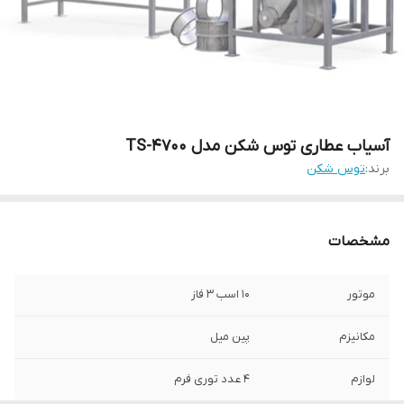
آسیاب عطاری توس شکن مدل TS-4700
برند:
توس شکن
مشخصات
موتور
10 اسب 3 فاز
مکانیزم
پین میل
لوازم
4 عدد توری فرم