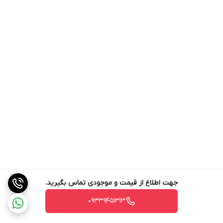
موارد مصرف دستگاه :
بیشترین مصرف کننده های این دستگاه داروساز ها ، ادویه ساب ها ، آسیاب
مواد شیمیایی کارخانه های تولید ادویه و مواد معدنی
جهت اطلاع از قیمت آسیاب مدل TS-4700 و انواع
آسیاب صنعتی
با ما تماس
بگیرید
جهت اطلاع از قیمت و موجودی تماس بگیرید.
09339451313