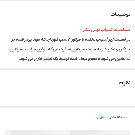
حجم
200 لیتر
توضیحات
تولید در ساعت
200 تا 400 کیلو
مشخصات آسیاب توس شکن :
برند
توس شکن
در قسمت زیر آسیاب مکنده با موتور 4 اسب قراردارد که مواد پودر شده در
خردکن را مکیده و به سمت سیکلون هدایت می کند و این مواد در سیکلون
ته نشین می شود و هوای ایجاد شده توسط بگ فیلتر خارج می شود.
برای پودر کردن مواد باید از توری فرم متناسب با آن مواد استفاده کرد تا مواد
به خوبی پودر شوند.
نظرات
به عنوان مثال برای پودر کردن مواد سخت و درشت مانند زردچوبه و زنجبیل
ابتدا باید با استفاده از توری ضخیم یک مرحله مواد را خرد کرده و در مرحله
دوم با استفاده از توری ریز تبدیل به پودر نمایید.
دسته‌بندی
:
آسیاب
مشخصات فنی آسیاب مدل TS-4700
قدرت موتور: 15hp