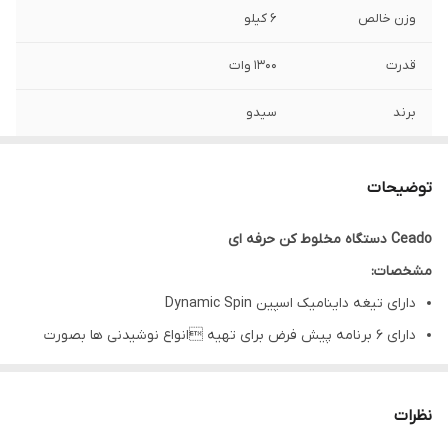
وزن خالص
6 کیلو
قدرت
1300 وات
برند
سیدو
ابعاد
20×18×45
توضیحات
Ceado دستگاه مخلوط کن حرفه ای
مشخصات:
دارای تیغه داینامیک اسپین Dynamic Spin
دارای 6 برنامه پیش فرض برای تهیه انواع نوشیدنی ها بصورت
اتوماتیک
برای ترکیب کردن انواع شیک و کوکتل
نظرات
دارای شیشه پلی کربنات 1.5 لیتری