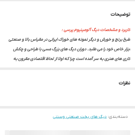
توضیحات
کاربرد و مشخصات دیگ آلومینیوم پرسی :
طبخ برنج و خورش و دیگر نمونه های خوراک ایرانی در مقیاس بالا و صنعتی
ابزار خاص خود را می طلبد. دوران دیگ های بزرگ مسی با طراحی و چکش
کاری های هنری به سر آمده است چرا که اولا از لحاظ اقتصادی مقرون به
صرفه نیست و ثانیا وزن زیاد آن در آشپزخانه مشکل ساز می باشد. از طرفی
دیگ های مسی از لحاظ بهداشتی هم به دلیل آلیاژهای سفید کاری چندان
نظرات
مورد تایید نیست. در میان آشپزان ایرانی واحد مَن همچنان به عنوان مقیاس
وزنی هم چنان استفاده می گردد. یک مَن تبریز معادل ۳ کیلو گرم است. این
قابلمه آلومینیومی با قطر ۳۹ سانتیمتر و ارتفاع ۲۲ سانتیمتر برای آشپزخانه
دسته‌بندی
:
دیگ های پخت صنعتی وسنتی
های ایرانی، کترینگ ها، رستوران های سنتی و ... مناسب می باشد.
دیگ چکشی آلومینیومی این نوع وسیله بدلیل ارتفاع معمولی و مناسب ،