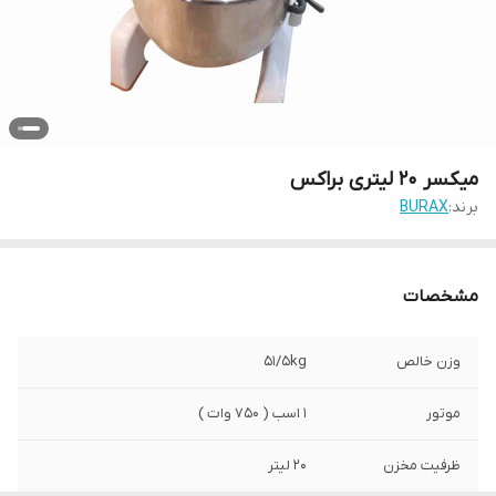
میکسر 20 لیتری براکس
برند:
BURAX
مشخصات
وزن خالص
51/5kg
موتور
1 اسب ( 750 وات )
ظرفیت مخزن
20 لیتر