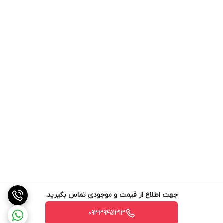
جهت اطلاع از قیمت و موجودی تماس بگیرید.
09339451313