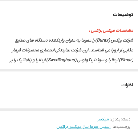
برند
براکس
توضیحات
مشخصات میکس براکس :
شرکت براکس (Burax) را عموما به عنوان واردکننده دستگاه های صنایع
غذایی از اروپا می شناسند. این شرکت نمایندگی انحصاری محصولات فیمار
(Fimar) ایتالیا و سوئدلینگهاوس (Swedlinghaus) ایتالیا و پلاماتیک را بر
عهده دارد. اما علاوه بر اینها تولید چندین دستگاه مختلف را نیز انجام می
دهد که میکسر قنادی این شرکت یکی از نمونه های این تولیدات است. این
نظرات
میکسر ظاهری جذاب و گیرا دارد و کار با آن ساده است. یک دکمه خاموش و
یک دکمه روشن بر روی بدنه تعبیه شده است و درجه ای برای افزایش یا
تغییر سرعت در کنار آن دیده می شود. پایین این سه کلید و سمت راست
دسته‌بندی
:
میکسر
مخزن اهرمی هم در نظر گرفته شده است که احتمالا برای عملکرد دستی
برچسب‌ها :
استیل سرما ساز
،
میکسر براکس
دستگاه تعبیه شده است. مخزن آن که ظاهرا از جنس استیل است، زیر تیغه