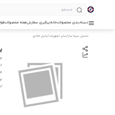
دسته‌بندی محصولات
خانه
پیگیری سفارش
همه محصولات
قوا
استیل سرما ساز
/
سایر تجهیزات
/
پاتیل قنادی
پا
بر
دس
ض
بر
اب