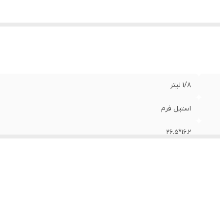
1/8 لیتر
استیل فرم
16.2*26.5