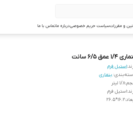
نین و مقررات
سیاست حریم خصوصی
درباره ما
تماس با ما
ری 1/4 عمق 6/5 سانت
ند:
استیل فرم
ته‌بندی
:
بنماری
جم
:
1/8 لیتر
ند
:
استیل فرم
عاد
:
16.2*26.5