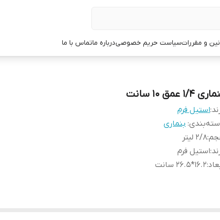
نین و مقررات
سیاست حریم خصوصی
درباره ما
تماس با ما
اری 1/4 عمق 10 سانت
ند:
استیل فرم
ته‌بندی
:
بنماری
جم
:
2/8 لیتر
ند
:
استیل فرم
عاد
:
16.2*26.5 سانت