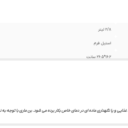
2/8 لیتر
استیل فرم
16.2*26.5 سانت
 غذایی و یا نگهداری ماده ای در دمای خاص بکار برده می شود. بن ماری با توجه به
یل ساخته می شود و بسته به نیاز ممکن است دارای جنس های دیگر مانند پلی کرب