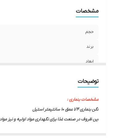
مشخصات
حجم
برند
ابعاد
توضیحات
مشخصات بنماری :
لگن بنماری 1/4 عمق 10 سانتیمتر استیل
این ظروف در صنعت غذا برای نگهداری مواد اولیه و نیز مواد
طور مرسوم این ظروف از جنس فولاد ضد زنگ یا استنلس است