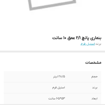
بنماری پانچ 2/1 عمق 10 سانت
برند:
استیل فرم
مشخصات
حجم
28/5 لیتر
برند
استیل فرم
ابعاد
53*65 سانت