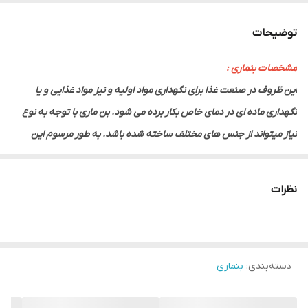
توضیحات
مشخصات بنماری :
این ظروف در صنعت غذا برای نگهداری مواد اولیه و نیز مواد غذایی و یا
نگهداری ماده ای در دمای خاص بکار برده می شود. بن ماری با توجه به نوع
نیاز میتواند از جنس های مختلف ساخته شده باشد. به طور مرسوم این
ظروف از جنس فولاد ضد زنگ یا استنلس استیل ساخته می شود و بسته به
نیاز ممکن است دارای جنس های دیگر مانند پلی کربنات و یا سایر مواد نیز
نظرات
باشد. روش ساخت این ظروف به روش کشش عمیق می باشد که در نتیجه
ظروف تولید شده دارای بدنه ای یکپارچه و بدون درز می باشد که این امر
تاثیر بسزایی در رعایت مسائل بهداشتی و جلوگیری از زنگ زدگی و در نتیجه
دسته‌بندی
:
بنماری
بالا رفتن عمر این محصول دارد.