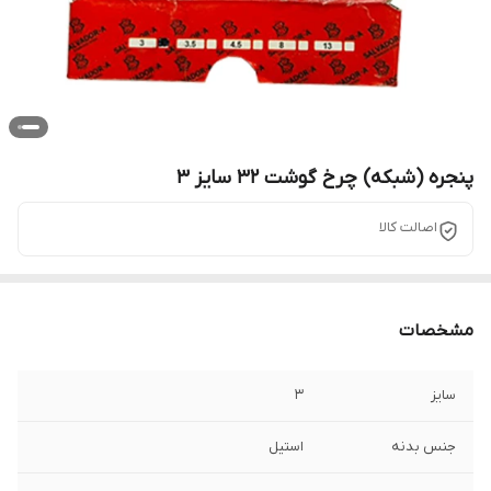
پنجره (شبکه) چرخ گوشت 32 سایز 3
اصالت کالا
مشخصات
سایز
3
جنس بدنه
استیل