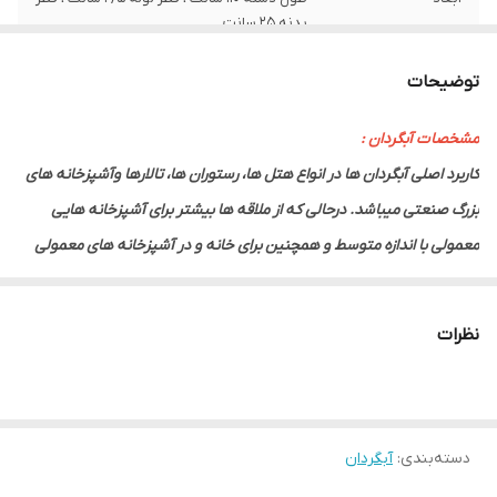
بدنه 25 سانت
توضیحات
مشخصات آبگردان :
کاربرد اصلی آبگردان ها در انواع هتل ها، رستوران ها، تالارها وآشپزخانه های
بزرگ صنعتی میباشد. درحالی که از ملاقه ها بیشتر برای آشپزخانه هایی
معمولی با اندازه متوسط و همچنین برای خانه و در آشپزخانه های معمولی
استفاده میشود.
معمولا آبگردان ها در انواع مختلفی مانند آبگردان خشکه از جنس آلومینیومی
نظرات
با اندازه متوسط، آبگردان خشکه از جنس آلومینیومی با اندازه بزرگ و آبگردان
خشکه از جنس آلومینیومی با اندازه کوچک یافت میشوند. موارد استفاده از
آبگردان ها معمولا با موارد استفاده ی ملاقه ها فرق دارد.
دسته‌بندی
:
آبگردان
به طور مثال از آبگردان ها در جاهایی استفاده میشود که قصد دارند، غذاهای
مختلفی اعم از آش، برنج، حلیم و یا هرگونه غذای دیگر را در حجم زیاد و بالا از