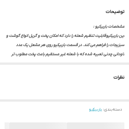
توضیحات
مشخصات باربیکیو :
این باربیکیو قابلیت تنظیم شعله را دارد که امکان پخت و گریل انواع گوشت و
سبزیجات را فراهم می کند. در قسمت باربیکیو روی هر مشعل یک عدد
ناودانی چدنی تعبیه شده که با شعله غیر مستقیم باعث پخت مطلوب تر
کباب و جلوگیری از سوختن گوشت ها می شود. همچنین وجود سینی چکه
گیر متحرک باعث می شود تا مایعات و چربی خارج شده از انواع گوشت و
نظرات
سبزیجات به زیر باربیکیو نشت نکند و شستشو و تمیز کردن دستگاه بعد از
استفاده آسان باشد. این باربیکیو دارای پایه و یک طبقه زیرین برای نگهداری
کباب های آماده و تجهیزات مورد نیاز مانند زغال، انبر و کف گیر مناسب است.
دسته‌بندی
:
باربیکیو
جنس بدنه‌ی باربیکیو صنعت کاران ضد زنگ بوده و در برابر رطوبت مقاوم
میباشد. همچنین وجود درپوش هم به زیبایی و آراستگی محیط در زمانی که
از باربیکیو استفاده نمی کنید کمک می کند. این باربیکیو دارای میز چوبی تاشو