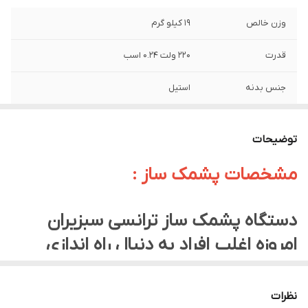
وزن خالص
19 کیلو گرم
قدرت
220 ولت 0.24 اسب
جنس بدنه
استیل
برند
سبزیران
توضیحات
ابعاد
40*40*60 سانتیمتر
مشخصات پشمک ساز :
دستگاه پشمک ساز ترانسی سبزیران
امروزه اغلب افراد به دنبال راه اندازی
کسب و کارهای کوچکی هستند که ضمن
درآمد بالا، هزینه راه اندازی اولیه مناسبی
نظرات