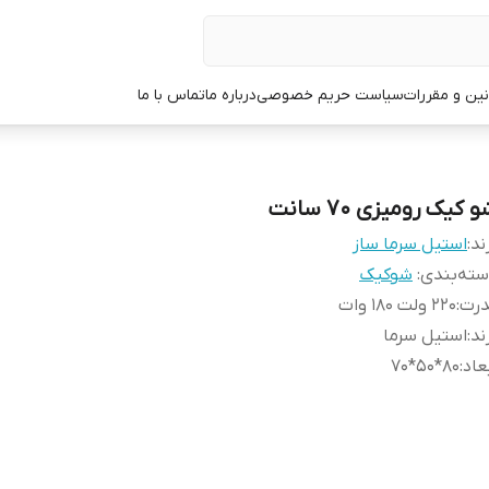
نین و مقررات
سیاست حریم خصوصی
درباره ما
تماس با ما
 کیک رومیزی 70 سانت
ند:
استیل سرما ساز
ته‌بندی
:
شوکیک
درت
:
220 ولت 180 وات
ند
:
استیل سرما
عاد
:
80*50*70