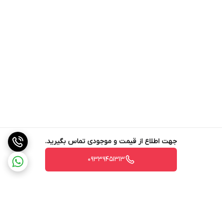
جهت اطلاع از قیمت و موجودی تماس بگیرید.
09339451313