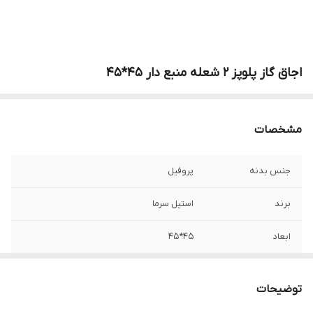
اجاق گاز پلوپز 2 شعله منبع دار 45*45
مشخصات
جنس بدنه
پروفیل
برند
استیل سرما
ابعاد
45*45
توضیحات