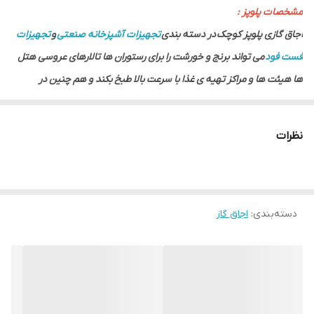
مشخصات پلوپز :
اجاق گازی پلوپز کوچک در دسته بندی
تجهیزات آشپزخانه صنعتی
و
تجهیزات
فست فود
می تواند برنج و خورشت را برای رستوران ها تالارهای عروسی هتل
ها هیئت ها و مراکز تهیه ی غذا با سرعت بالا طبخ بکند و هم چنین در
آشپزخانه های خانگی نیز قابل استفاده اند و با ابعاد کوچکی که دارد فضای
کمی را اشغال می کند. اجاق پلوپز دو شعله گازی پروفیلی استیل مقاوم در
نظرات
برابر گرما ی شعله ها و نیز وزن دیگ ها است با رنگ استاتیک است و ابعاد آن
۴۵ در ۴۵ سانتی متر می باشد.
اجاق گازی پلوپز کوچک دو شعله دارای دو عدد شعله چدن پر حرارت است که
دسته‌بندی
:
اجاق گاز
عمر اجاق پلوپز گازی را بالا می برد. اجاق پلوپز استیل زمینی دو شعله قابلیت
کار کردن با گاز شهری و گاز کپسولی مایع را دارد و به صورت زمینی مورد
استفاده قرار می گیرد.