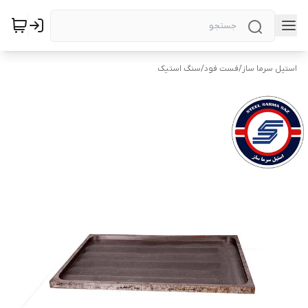
استیل سرما ساز
/
فست فود
/
سنگ استیک