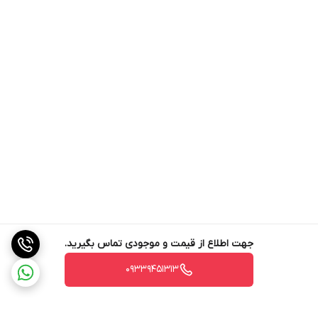
جهت اطلاع از قیمت و موجودی تماس بگیرید.
09339451313