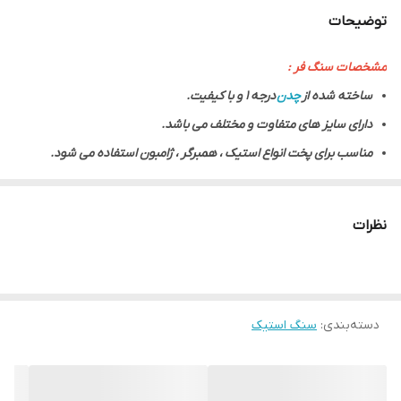
توضیحات
ابعاد
سنگ استیک ۳۳ در ۵۰ چدنی ساخته شده از
چدن درجه ۱ و با کیفیت.
مشخصات سنگ فر :
ساخته شده از
چدن
درجه 1 و با کیفیت.
دارای سایز های متفاوت و مختلف می باشد.
مناسب برای پخت انواع استیک ، همبرگر ، ژامبون استفاده می شود.
بکارگیری این سنگ ها در انواع فر های صنعتی و فر های خانگی مناسب می
باشد.
نظرات
جنس این سنگ استیک کاملا بهداشتی و طبق استاندارد های اداره ی
بهداشت می باشد.
بدلیل ضخیم بودن این سنگ ها هرچیزی که روی آن پخته شود به صورت
دسته‌بندی
:
سنگ استیک
کامل و یکدست پخته می شود.
طراحی و ساخته شده توسط مهندسان ایرانی می باشد.
کاربرد های سنگ استیک