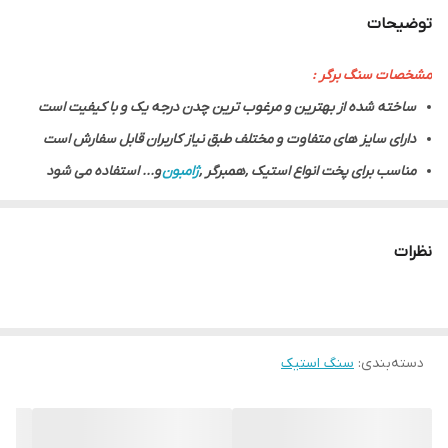
توضیحات
مشخصات سنگ برگر :
ساخته شده از بهترین و مرغوب ترین چدن درجه یک و با کیفیت است
دارای سایز های متفاوت و مختلف طبق نیاز کاربران قابل سفارش است
مناسب برای پخت انواع استیک ,همبرگر ,
ژامبون
و... استفاده می شود
به کارگیری این سنگ ها در انواع فر های صنعتی و فرهای خانگی مناسب
می باشد
نظرات
جنس این صفحه برگر کاملا بهداشتی و طبق استاندارد های اداره ی
بهداشت می باشد
به دلیل ضخامت این صفحه برگر هر چیزی که روی آن برای تبخ قرار
دسته‌بندی
:
سنگ استیک
میگیرد به صورت کامل و یکدست پخته می شود
طراحی و ساخته شده توسط مهندسان ایرانی می باشد
ساخته شده از بهترین و مرغوب ترین مواد اولیه می باشد