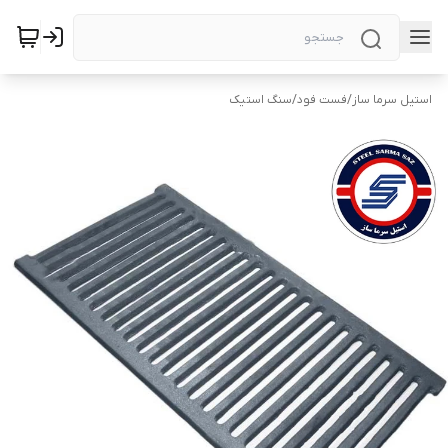
استیل سرما ساز
/
فست فود
/
سنگ استیک