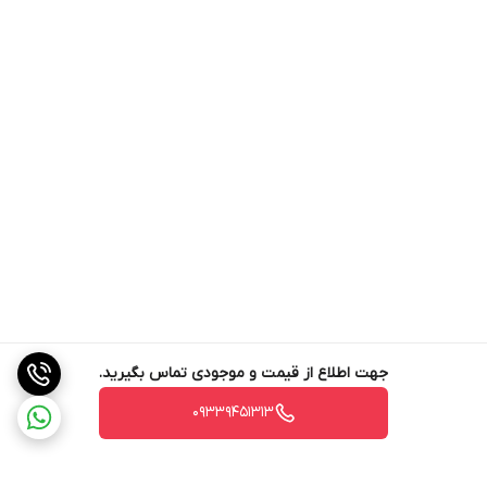
جهت اطلاع از قیمت و موجودی تماس بگیرید.
09339451313