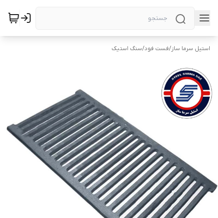
استیل سرما ساز
/
فست فود
/
سنگ استیک