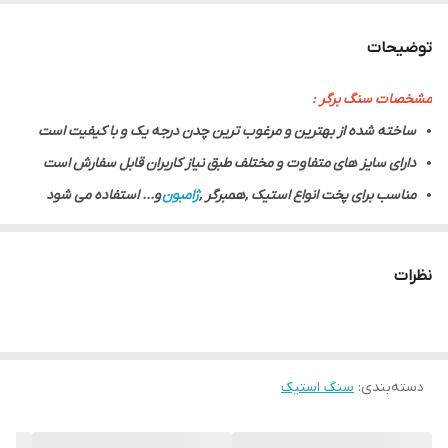
ابعاد
صفحه برگر ۴۵ در ۳۰ .
توضیحات
مشخصات سنگ برگر :
ساخته شده از بهترین و مرغوب ترین چدن درجه یک و با کیفیت است
دارای سایز های متفاوت و مختلف طبق نیاز کاربران قابل سفارش است
مناسب برای پخت انواع استیک ,همبرگر ,
ژامبون
و... استفاده می شود
به کارگیری این سنگ ها در انواع فر های صنعتی و فرهای خانگی مناسب
می باشد
نظرات
جنس این صفحه برگر کاملا بهداشتی و طبق استاندارد های اداره ی
بهداشت می باشد
به دلیل ضخامت این صفحه برگر هر چیزی که روی آن برای تبخ قرار
دسته‌بندی
:
سنگ استیک
میگیرد به صورت کامل و یکدست پخته می شود
طراحی و ساخته شده توسط مهندسان ایرانی می باشد