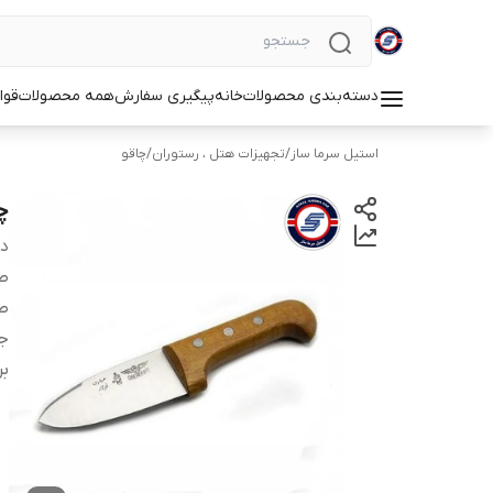
دسته‌بندی محصولات
خانه
پیگیری سفارش
همه محصولات
قوا
استیل سرما ساز
/
تجهیزات هتل ، رستوران
/
چاقو
چا
دس
ط
ط
ج
بر