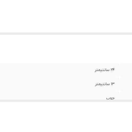
24 سانتیمتر
13 سانتیمتر
چوب
حیدری