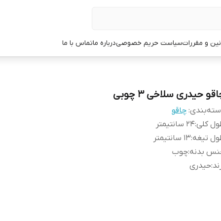
نین و مقررات
سیاست حریم خصوصی
درباره ما
تماس با ما
قو حیدری سلاخی 3 چوبی
ته‌بندی
:
چاقو
ول کلی
:
24 سانتیمتر
ول تیغه
:
13 سانتیمتر
نس بدنه
:
چوب
ند
:
حیدری