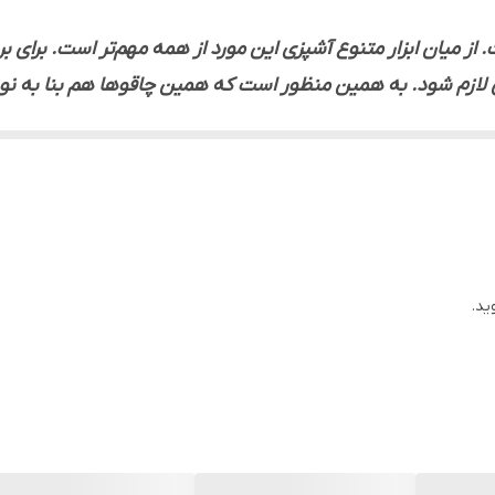
از میان ابزار متنوع آشپزی این مورد از همه مهم‌تر است. برای ب
ای لازم شود. به همین منظور است که همین چاقوها هم بنا به 
یت بیشتری دارند؛ چراکه کاربری‌شان محدود به ماده غذایی خا
 پر شده به صورت تزریقی میباشد و هیچ گونه منفذی بین دسته 
 گذاشته و بشویید.
ید.