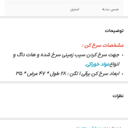
جنس بدنه
استیل
بیشترین دما
300 درجه
توضیحات
ابعاد
28*47*35
مشخصات سرخ کن :
جهت سرخ کردن سیب زمینی سرخ شده و هات داگ و
انواع
مواد خوراکی
.
ابعاد سرخ کن برقی 1 لگن : 28 طول * 47 عرض * 35
ارتفاع ( ابعاد به سانتیمتر ) می باشد.
دارای شیر تخلیه روغن
نظرات
دارای درب محافظ جهت جلوگیری از پاشش روغن می
باشد.
دارای المنت و ترموستاتیک می باشد.
دسته‌بندی
:
سرخکن رومیزی