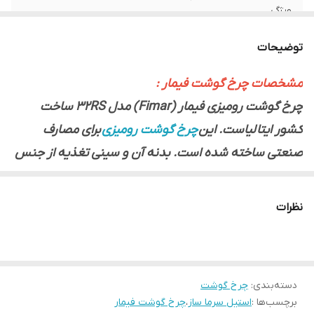
ویژگی
برند
فیمار
توضیحات
بازدهی
500 کیلوگرم در ساعت
مشخصات چرخ گوشت فیمار :
چرخ گوشت رومیزی فیمار (Fimar) مدل 32RS ساخت
کشور ایتالیاست. این
چرخ گوشت رومیزی
برای مصارف
صنعتی ساخته شده است. بدنه آن و سینی تغذیه از جنس
استیل ضد زنگ ساخته شده است. اجزا و قطعه‌ها به راحتی
از هم جدا می‌شود و برای تمیز کردن و شستشو زحمتی ندارد.
نظرات
موتور مجهز به قابلیت چرخش معکوس است و به صورت
دنده‌ای عمل می‌کند. قطر گلویی چرخ گوشت فیمار مدل
32RS برابر با 76 میلیمتر است. دارای تیزکننده خودکار است
دسته‌بندی
:
چرخ گوشت
و به وسیله آن در حین چرخ کردن عمل تیز کردن را نیز انجام
برچسب‌ها :
استیل سرما ساز
،
چرخ گوشت فیمار