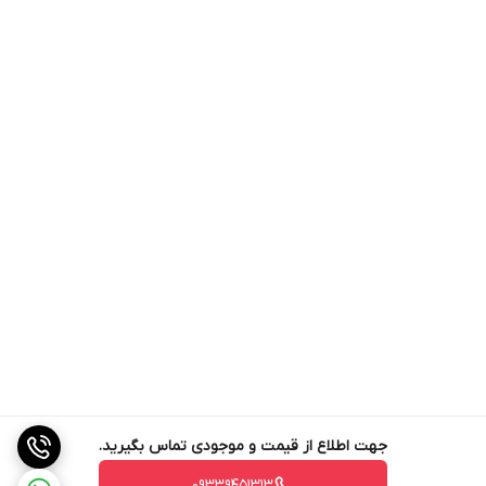
جهت اطلاع از قیمت و موجودی تماس بگیرید.
09339451313