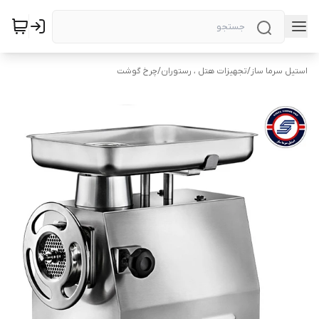
استیل سرما ساز
/
تجهیزات هتل ، رستوران
/
چرخ گوشت