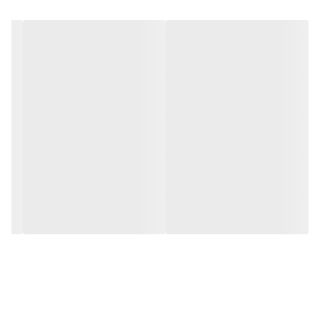
می دهد. چرخ گوشت فیمار مدل 32RS از طریق برق سه فاز
تغذیه می‌شود و میزان ولتاژ مصرفی آن در حین کار کردن
بین 230 تا 400 وات است. این مدل می تواند میزان 500
کیلوگرم بازدهی داشته باشد که رقم بسیار خوبی برای چرخ
گوشتی رومیزی است.
مزایا
- میزان بازدهی 500 کیلوگرم
- قدرت موتور 3 اسب بخار
- مجهز به تیزکننده خودکار
- تامین برق از طریق برق سه فاز