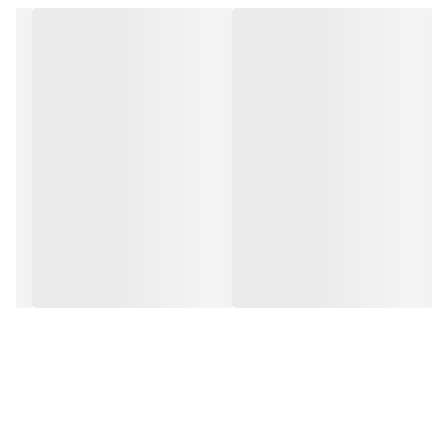
همانطور که در تصویر فوق ملاحظه میکنید یک عدد المنت حرارتی
اضافه در جعبه این دستگاه قرار دارد کهاین اطمینان را به شما
میدهد مدت زمان زیادی میتوانید از این دستگاه استفاده نمایید.
برق ورودی این دستگاه برق شهر 220 ولت است که البته با برق
110 ولت هم میتواند فعالیت کند. مصرف برق این دستگاه دوخت
پلاستیک 150 وات میباشد . همچنین این دستگاه دوخت پلاستیک
به یک تایمر جهت تنظیم دوخت نایلونهای ضخیمتر است که از یک