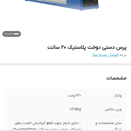
پرس دستی دوخت پلاستیک 20 سانت
برند:
استیل سرما ساز
مشخصات
ولتاژ
220 ولت
وزن خالص
1/65kg
سایر مشخصات و
- دارای تایمر جهت قطع گرمایش المنت بطور
ویژگی
خودکار - محل دوخت حداکثر ۳۰۰mm×۳mm -