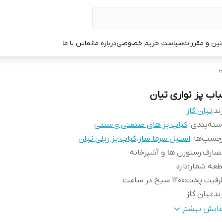
نین و مقررات
سیاست حریم خصوصی
درباره ما
تماس با ما
ی
باب پز نواری تیان
ند:
تیان گاز
ته‌بندی
:
کباب پز های صنعتی و سنتی
چسب‌ها :
استیل سرما ساز
،
کباب پز ریلی تیان
صارف
:
رستورن ها و آشپزخانه
طعه شمار
:
دارد
رفیت پخت
:
1200 سیخ در ساعت
ند
:
تیان گاز
عاد
:
150 سانتیمتر ( طول) * 100 سانتیمتر (عرض)* 220 سانتیمتر (ارتفاع)
مایش بیشتر