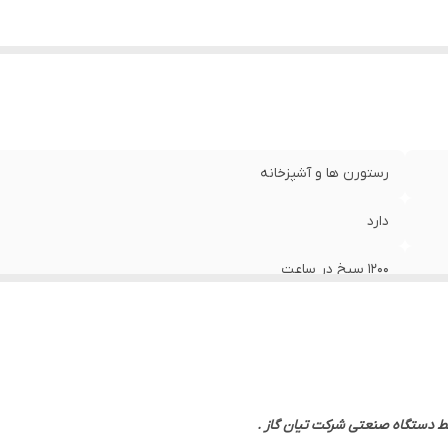
رستورن ها و آشپزخانه
دارد
1200 سیخ در ساعت
تیان گاز
150 سانتیمتر ( طول) * 100 سانتیمتر (عرض)* 220 سانتیمتر (ارتفاع)