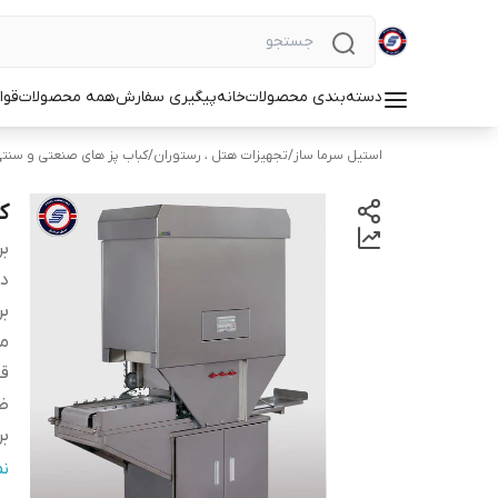
دسته‌بندی محصولات
خانه
پیگیری سفارش
همه محصولات
قوا
استیل سرما ساز
/
تجهیزات هتل ، رستوران
/
کباب پز های صنعتی و سنت
ک
بر
دس
بر
م
ق
ظ
بر
اب
ن