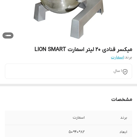
میکسر قنادی 20 لیتر اسمارت LION SMART
برند:
اسمارت
1 سال
مشخصات
برند
اسمارت
ابعاد
82*40*50