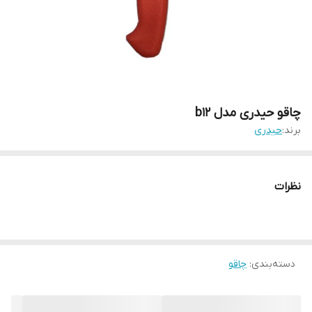
چاقو حیدری مدل b12
برند:
حیدری
نظرات
دسته‌بندی
:
چاقو