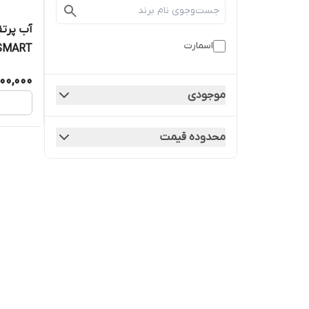
آب پرتق
اسمارت
SMART
900,000
موجودی
محدوده قیمت