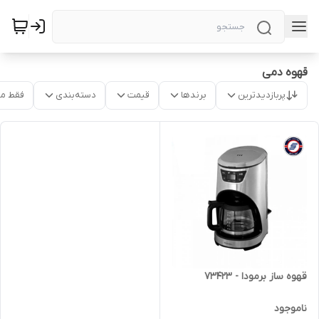
قهوه دمی
پربازدیدترین
برندها
قیمت
دسته‌بندی
فقط م
قهوه ساز برمودا - 73423
ناموجود