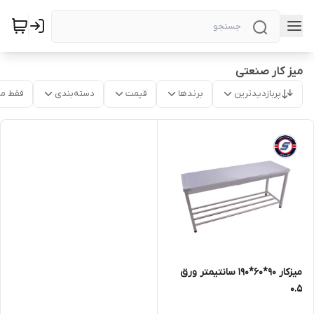
میز کار صنعتی
پربازدیدترین
برندها
قیمت
دسته‌بندی
فقط م
میزکار 90*60*190 سانتیمتر ورق
0.5